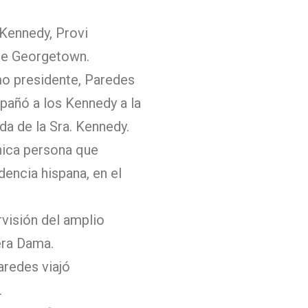
 Kennedy, Provi
de Georgetown.
mo presidente, Paredes
pañó a los Kennedy a la
a de la Sra. Kennedy.
única persona que
encia hispana, en el
rvisión del amplio
era Dama.
aredes viajó
.